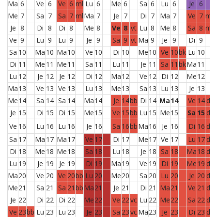
Ma
6
Ve
6
Ve
6
ml
Lu
6
Me
6
Sa
6
Lu
6
Je
6
Me
7
Sa
7
Sa
7
ml
Ma
7
Je
7
Di
7
Ma
7
Ve
7
mc
Je
8
Di
8
Di
8
Me
8
Ve
8
vt
Lu
8
Me
8
Sa
8
mc
Ve
9
Lu
9
Lu
9
Je
9
Sa
9
vt
Ma
9
Je
9
Di
9
Sa
10
Ma
10
Ma
10
Ve
10
Di
10
Me
10
Ve
10
bk
Lu
10
Di
11
Me
11
Me
11
Sa
11
Lu
11
Je
11
Sa
11
bk
Ma
11
Lu
12
Je
12
Je
12
Di
12
Ma
12
Ve
12
Di
12
Me
12
Ma
13
Ve
13
Ve
13
Lu
13
Me
13
Sa
13
Lu
13
Je
13
Me
14
Sa
14
Sa
14
Ma
14
Je
14
bb
Di
14
Ma
14
Ve
14
dg
Je
15
Di
15
Di
15
Me
15
Ve
15
bb
Lu
15
Me
15
Sa
15
dg
Ve
16
Lu
16
Lu
16
Je
16
Sa
16
bb
Ma
16
Je
16
Di
16
dg
Sa
17
Ma
17
Ma
17
Ve
17
Di
17
Me
17
Ve
17
Lu
17
dg
Di
18
Me
18
Me
18
Sa
18
Lu
18
Je
18
Sa
18
Ma
18
dg
Lu
19
Je
19
Je
19
Di
19
Ma
19
Ve
19
Di
19
Me
19
dg
Ma
20
Ve
20
Ve
20
bb
Lu
20
Me
20
Sa
20
Lu
20
Je
20
dg
Me
21
Sa
21
Sa
21
bb
Ma
21
Je
21
Di
21
Ma
21
Ve
21
dg
Je
22
Di
22
Di
22
Me
22
Ve
22
vc
Lu
22
Me
22
Sa
22
dg
Ve
23
bb
Lu
23
Lu
23
Je
23
Sa
23
vc
Ma
23
Je
23
Di
23
dg